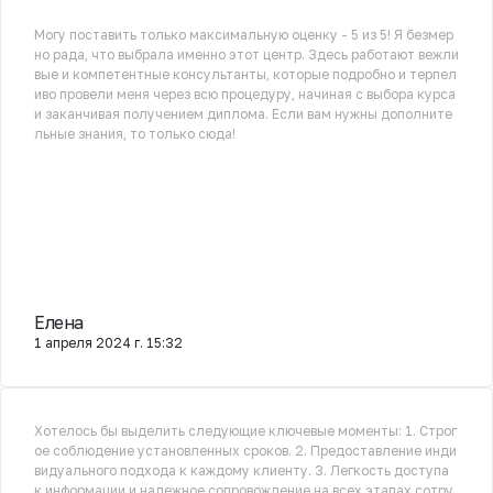
Могу поставить только максимальную оценку - 5 из 5! Я безмер
но рада, что выбрала именно этот центр. Здесь работают вежли
вые и компетентные консультанты, которые подробно и терпел
иво провели меня через всю процедуру, начиная с выбора курса
и заканчивая получением диплома. Если вам нужны дополните
льные знания, то только сюда!
Елена
1 апреля 2024 г. 15:32
Хотелось бы выделить следующие ключевые моменты: 1. Строг
ое соблюдение установленных сроков. 2. Предоставление инди
видуального подхода к каждому клиенту. 3. Легкость доступа
к информации и надежное сопровождение на всех этапах сотру