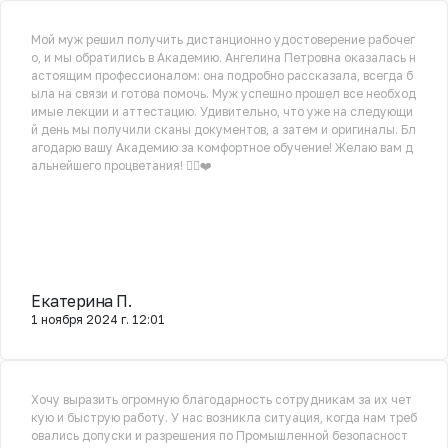
Мой муж решил получить дистанционно удостоверение рабочег
о, и мы обратились в Академию. Ангелина Петровна оказалась н
астоящим профессионалом: она подробно рассказала, всегда б
ыла на связи и готова помочь. Муж успешно прошел все необход
имые лекции и аттестацию. Удивительно, что уже на следующи
й день мы получили сканы документов, а затем и оригиналы. Бл
агодарю вашу Академию за комфортное обучение! Желаю вам д
альнейшего процветания! 👍🏻❤️
Екатерина П.
1 ноября 2024 г. 12:01
Хочу выразить огромную благодарность сотрудникам за их чет
кую и быструю работу. У нас возникла ситуация, когда нам треб
овались допуски и разрешения по Промышленной безопасност